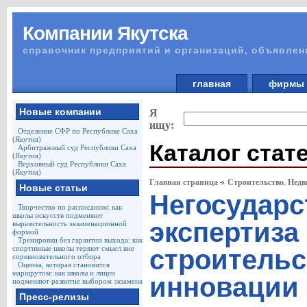
Компании Якутска
справочник предприятий и организаций, объявлен
главная
фирм
Новые компании
Я
ищу:
Отделение СФР по Республике Саха
(Якутия)
Каталог стат
Арбитражный суд Республики Саха
(Якутия)
Верховный суд Республики Саха
(Якутия)
Главная страница
Строительство. Недв
Новые статьи
Негосударс
Творчество по расписанию: как
школы искусств подменяют
экспертиза
выразительность экзаменационной
формой
Тренировки без гарантии выхода: как
спортивные школы теряют смысл вне
строительс
соревновательного отбора
Оценка, которая становится
маршрутом: как школы и лицеи
инновации
подменяют развитие выбором экзамена
Пресс-релизы