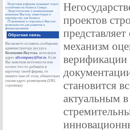
Негосударств
Налоговая реформа повышает порог
устойчивости бизнеса Севера
Энергетические и коммунальные
компании Якутска: инвестиции и
проектов стр
партнёрство для бизнеса
IT-компании и стартапы в Якутске:
возможности для развития и
финансирования
представляет
Обратная связь
механизм оце
Вы можете оставить сообщение
администратору ресурса
Компании Якутска
, используя
верификации
адрес
allcompany@list.ru
. Если
Вы заметили неточности или
хотите что-то добавить в
документации
карточку своей фирмы, то
пишите нам об этом, обязательно
указав адрес размещения (URL
становится вс
страницы).
актуальным в
стремительны
инновационн