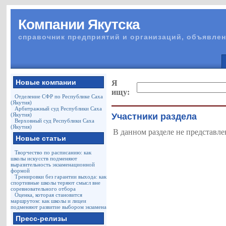
Компании Якутска
справочник предприятий и организаций, объявлен
Новые компании
Я
ищу:
Отделение СФР по Республике Саха
(Якутия)
Арбитражный суд Республики Саха
(Якутия)
Участники раздела
Верховный суд Республики Саха
(Якутия)
В данном разделе не представле
Новые статьи
Творчество по расписанию: как
школы искусств подменяют
выразительность экзаменационной
формой
Тренировки без гарантии выхода: как
спортивные школы теряют смысл вне
соревновательного отбора
Оценка, которая становится
маршрутом: как школы и лицеи
подменяют развитие выбором экзамена
Пресс-релизы