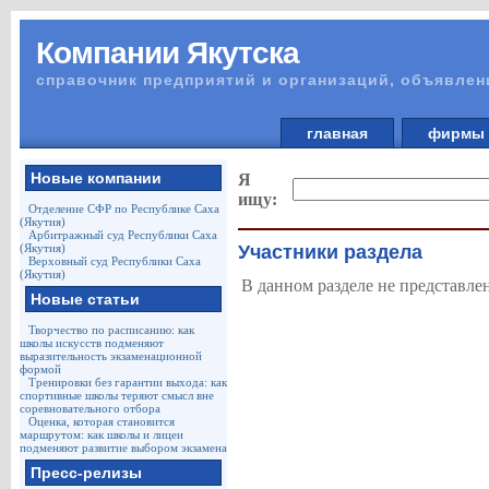
Компании Якутска
справочник предприятий и организаций, объявлен
главная
фирм
Новые компании
Я
ищу:
Отделение СФР по Республике Саха
(Якутия)
Арбитражный суд Республики Саха
(Якутия)
Участники раздела
Верховный суд Республики Саха
(Якутия)
В данном разделе не представле
Новые статьи
Творчество по расписанию: как
школы искусств подменяют
выразительность экзаменационной
формой
Тренировки без гарантии выхода: как
спортивные школы теряют смысл вне
соревновательного отбора
Оценка, которая становится
маршрутом: как школы и лицеи
подменяют развитие выбором экзамена
Пресс-релизы